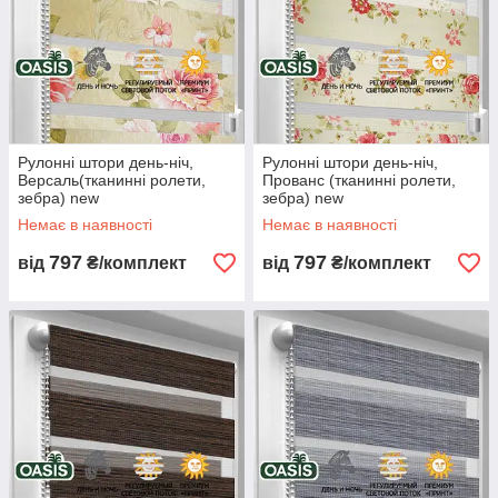
Рулонні штори день-ніч,
Рулонні штори день-ніч,
Версаль(тканинні ролети,
Прованс (тканинні ролети,
зебра) new
зебра) new
Немає в наявності
Немає в наявності
797
797
від
₴/комплект
від
₴/комплект