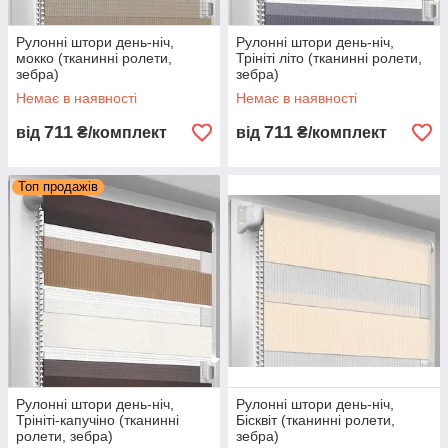
Рулонні штори день-ніч,
Рулонні штори день-ніч,
мокко (тканинні ролети,
Трініті літо (тканинні ролети,
зебра)
зебра)
Немає в наявності
Немає в наявності
711
711
від
₴/комплект
від
₴/комплект
Топ продажів
Рулонні штори день-ніч,
Рулонні штори день-ніч,
Трініті-капучіно (тканинні
Бісквіт (тканинні ролети,
ролети, зебра)
зебра)