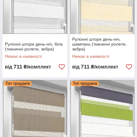
Рулонні штори день-ніч,
Рулонні штори день-ніч, біла
шампань (тканинні ролети,
(тканинні ролети, зебра)
зебра)
Немає в наявності
Немає в наявності
711
711
від
₴/комплект
від
₴/комплект
Топ продажів
Топ продажів