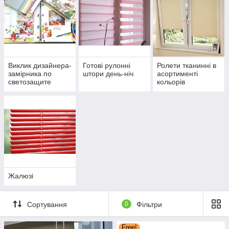
Виклик дизайнера-
Готові рулонні
Ролети тканинні в
замірника по
штори день-ніч
асортименті
светозащите
кольорів
На сегодняшний день рулонные шторы и жалюзи уверенно
вошли в наш быт, ведь данное решение позволяет упростить
эксплуатацию и уход, имеет невероятное количество
дизайнерских решений!
Листайте наш каталог, чтобы оценить разнообразие. Если
Вам будет сложно сделать выбор, заказывайте звонок на
сайте или пишите в чат. Наши опытные менеджеры
проконсультируют по нужной теме.
Жалюзі
Подписывайтесь на нас в Facebook!
Сортування
0
Фільтри
Free!