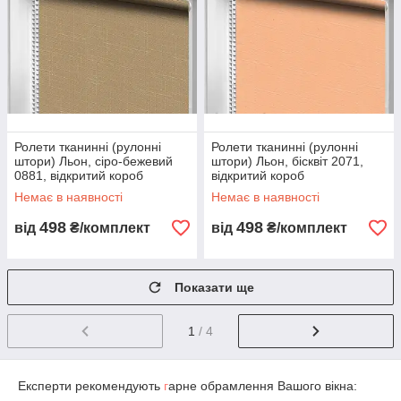
Ролети тканинні (рулонні
Ролети тканинні (рулонні
штори) Льон, сіро-бежевий
штори) Льон, бісквіт 2071,
0881, відкритий короб
відкритий короб
Немає в наявності
Немає в наявності
498
498
від
₴/комплект
від
₴/комплект
Показати ще
1
/ 4
Експерти рекомендують
г
арне обрамлення Вашого вікна: