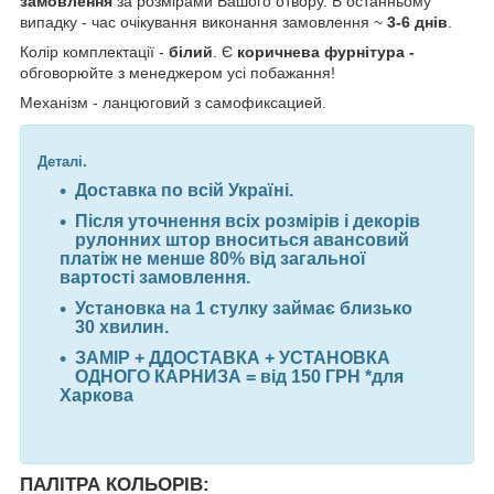
замовлення
за розмірами Вашого отвору. В останньому
випадку - час очікування виконання замовлення ~
3-6 днів
.
Колір комплектації -
білий
. Є
коричнева фурнітура -
обговорюйте з менеджером усі побажання!
Механізм - ланцюговий з самофиксацией.
Деталі.
Доставка по всій Україні.
Після уточнення всіх розмірів і декорів
рулонних штор вноситься авансовий
платіж
не менше 80%
від загальної
вартості замовлення.
Установка на 1 стулку займає близько
30 хвилин
.
ЗАМІР + Д
ДОСТАВКА + УСТАНОВКА
ОДНОГО КАРНИЗА = від 150 ГРН *для
Харкова
ПАЛІТРА КОЛЬОРІВ: