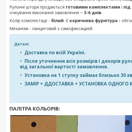
Рулонні штори продаються
готовими комплектами
і
під
очікування виконання замовлення ~
3-6 днів
.
Колір комплектації -
білий
. Є
коричнева фурнітура -
обго
Механізм - ланцюговий з самофиксацией.
Деталі.
Доставка по всій Україні.
Після уточнення всіх розмірів і декорів р
від загальної вартості замовлення.
Установка на 1 стулку займає близько
30 х
ЗАМІР + Д
ДОСТАВКА + УСТАНОВКА ОДНОГО КА
ПАЛІТРА КОЛЬОРІВ: