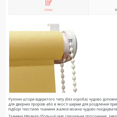
Опис
Х
Рулонні штори відкритого типу (без короба) чудово доповня
для дверних прорізів або в якості ширми для розділення при
підборі текстилю тканинні жалюзі можна чудово поєднувати
Тканина Міранда (Польща) має спеціальне просочення, завд