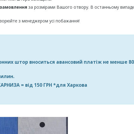
 замовлення
за розмірами Вашого отвору. В останньому випадку
ворюйте з менеджером усі побажання!
улонних штор вноситься авансовий платіж
не менше 8
вилин
.
РНИЗА = від 150 ГРН *для Харкова