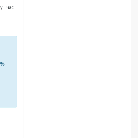
 - час
0%