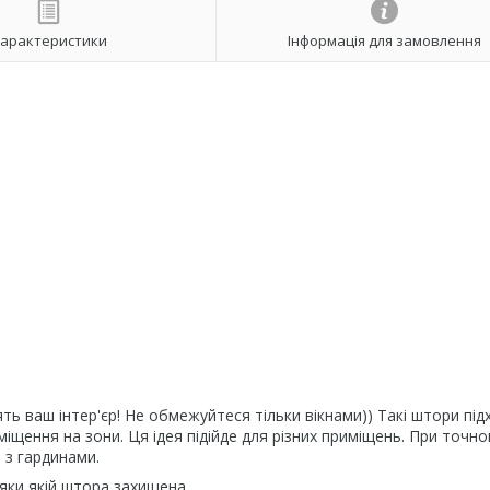
арактеристики
Інформація для замовлення
ть ваш інтер'єр! Не обмежуйтеся тільки вікнами)) Такі штори під
міщення на зони. Ця ідея підійде для різних приміщень. При точн
 з гардинами.
яки якій штора захищена.