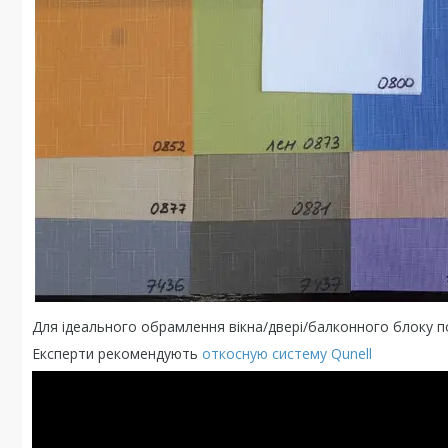
Для ідеального обрамлення вікна/двері/балконного блоку пот
Експерти рекомендують
откосную систему Qunell