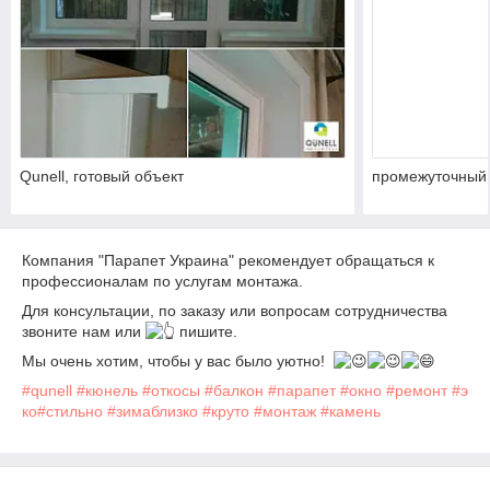
Qunell, готовый объект
промежуточный 
Компания "Парапет Украина" рекомендует обращаться к
профессионалам по услугам монтажа.
Для консультации, по заказу или вопросам сотрудничества
звоните нам или
пишите.
Мы очень хотим, чтобы у вас было уютно!
#qunell
#кюнель
#откосы
#балкон
#парапет
#окно
#ремонт
#э
ко
#стильно
#зимаблизко
#круто
#монтаж
#камень