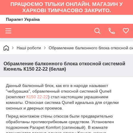
ПРАЦЮЄМО ТІЛЬКИ ОНЛАЙН. МАГАЗИН У
ХАРКОВІ ТИМЧАСОВО ЗАКРИТО.
Парапет Україна
Наші роботи
Обрамление балконного блока откосной с
Обрамление балконного блока откосной системой
Кюнель К150 22-22 (белая)
Данный балконный блок, как его в народе называют
"чебурашка", обрамленный откосной системой Qunell
(комплект
К150 22-22
) стал настоящим украшением
комнаты. Откосная система Qunell идеальна для отделки
оконных и дверных проемов.
Перед монтажом стены откосов были предварительно
обработаны противогрибковым средством. Установлен
подоконник Parapet Komfort (сатиновый). В комнате