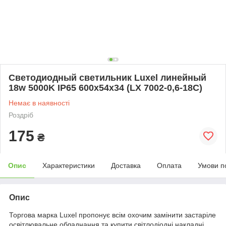
Светодиодный светильник Luxel линейный
18w 5000K IP65 600х54х34 (LX 7002-0,6-18C)
Немає в наявності
Роздріб
175
₴
Опис
Характеристики
Доставка
Оплата
Умови п
Опис
Торгова марка Luxel пропонує всім охочим замінити застаріле
освітлювальне обладнання та купити світлодіодні накладні