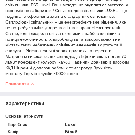
світильники IP65 Luxel. Ваші вкладення окупляться миттєво, а
економія не забариться! Світлодіодні світильники LUXEL – це
надійна та ефективна заміна стандартних світильників.
Світлодіодні світильники – це енергоефективне рішення, яке
не потребує заміни джерела світла в процесі експлуатації.
Світлодіодні джерела світла є одними з найбезпечніших з
позиції екологічності, їх виробництва та використання і не
містять таких небезпечних хімічних елементів як ртуть та її
сполуки. Якісно технічні характеристики та переваги
Матриця із високоякісних світлодіодів Ефективність понад 70
Лм/Вт Коефіцієнт кольору Ra>80 Надійний драйвер із високим
ККД Широкий діапазон робочих температур Зручність
монтажу Термін служби 40000 годин
Приховати
Характеристики
Основні атрибути
Виробник
Luxel
Колір
Білий