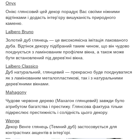
Onyx
Онікс глянсовий цей декор порадує Вас своїми ніжними
відтінками і додасть інтер'єру вишуканість природного
каменю.
Lalbero Bruno
Золотий дуб глянець — це високоякісна імітація лакованого
дуба. Відтінок декору підібраний таким чином, що він чудово
поєднується з ламінованим профілем вікна, а також може
бути встановлений під дерев'яні вікна.
Lalbero Classico
Дуб натуральний, глянцевий — прекрасно буде поєднуватися
як з ламінованим металопластикові, так і з натуральними
дерев'яними вікнами.
Mahagony
Чудове червоне дерево (Махагон глянцевий) завжди було
атрибутом багатства і престижу. Глянсова фактура тільки
підкреслює престижність і солідність цього декору.
Wenge
Декор Венге глянець (Темний дуб) застосовується для
контрастних акцентів в інтер'єрі.