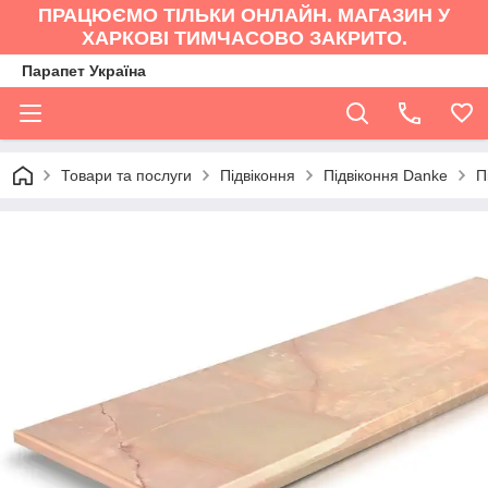
ПРАЦЮЄМО ТІЛЬКИ ОНЛАЙН. МАГАЗИН У
ХАРКОВІ ТИМЧАСОВО ЗАКРИТО.
Парапет Україна
Товари та послуги
Підвіконня
Підвіконня Danke
П