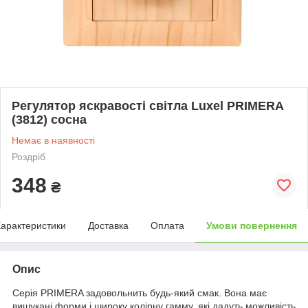
Регулятор яскравості світла Luxel PRIMERA
(3812) сосна
Немає в наявності
Роздріб
348
₴
арактеристики
Доставка
Оплата
Умови повернення
Опис
Серія PRIMERA задовольнить будь-який смак. Вона має
вишукані форми і широку колірну гамму, які дадуть можливість