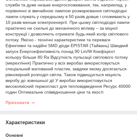
служби та дуже низьке енергоспоживання, так, наприклад, у
порівнянні зі звичайною лампою розжарювання світлодіодні
лампи служать у середньому в 50 разів довше і споживають у
10 разів менше електроенергії. При цьому світлодіодні лампи
практично не схильні до механічного впливу – за міцної
конструкції і дозволяють отримати будь-який колір світлового
потоку. Якісно - технічні характеристики та переваги
Ефективні та надійні SMD діоди EPISTAR (Тайвань) Швидкий
запуск Енергоефективність понад 90 Lm/W Коефіцієнт
кольору більше 80 Ra Відсутність пульсації світлового потоку
(мерехтіння) Практично у всіх виробах використовується
спеціальний матований пластик, завдяки якому досягається
рівномірний розподіл світла. Також підвищується міцність
виробу до зовнішньої дії У виробах використовується
високоякісний термопласт для тепловідведення Ресурс 40000
годин Оптимальне співвідношення ціни та якості
Приховати
Характеристики
Основні