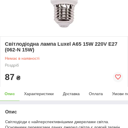
Світлодіодна лампа Luxel A65 15W 220V E27
(062-N 15W)
Немає в наявності
Роздріб
87
₴
Опис
Характеристики
Доставка
Оплата
Умови п
Опис
Світлодіоди є найперспективнішими джерелами світла.
Основними перевагами даних джерел світла є довгий термін