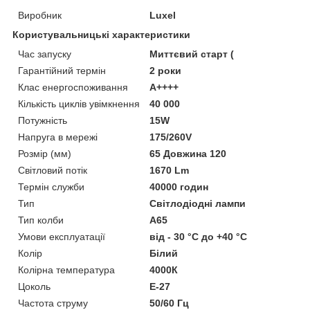
Виробник
Luxel
Користувальницькі характеристики
Час запуску
Миттєвий старт (
Гарантійний термін
2 роки
Клас енергоспоживання
А++++
Кількість циклів увімкнення
40 000
Потужність
15W
Напруга в мережі
175/260V
Розмір (мм)
65 Довжина 120
Світловий потік
1670 Lm
Термін служби
40000 годин
Тип
Світлодіодні лампи
Тип колби
А65
Умови експлуатації
від - 30 °С до +40 °С
Колір
Білий
Колірна температура
4000К
Цоколь
Е-27
Частота струму
50/60 Гц