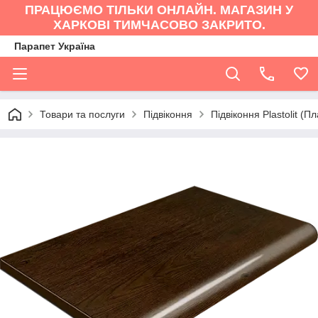
ПРАЦЮЄМО ТІЛЬКИ ОНЛАЙН. МАГАЗИН У
ХАРКОВІ ТИМЧАСОВО ЗАКРИТО.
Парапет Україна
Товари та послуги
Підвіконня
Підвіконня Plastolit (П