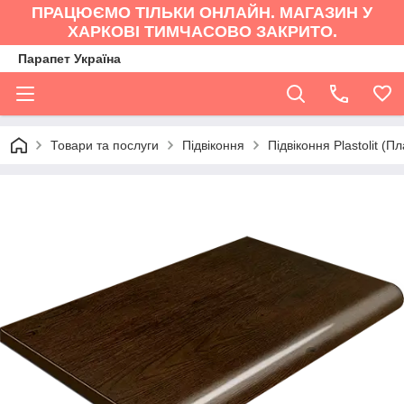
ПРАЦЮЄМО ТІЛЬКИ ОНЛАЙН. МАГАЗИН У
ХАРКОВІ ТИМЧАСОВО ЗАКРИТО.
Парапет Україна
Товари та послуги
Підвіконня
Підвіконня Plastolit (П