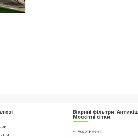
алюзі
Вікрнні фільтри. Антикі
Москітні сітки.
ори
Асортимент.
ь-ніч