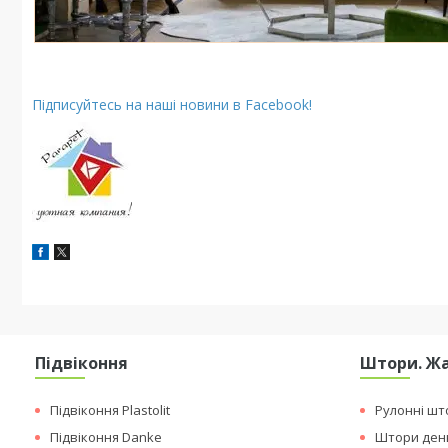
Підписуйтесь на наші новини в Facebook!
Підвіконня
Штори. Ж
Підвіконня Plastolit
Рулонні шт
Підвіконня Danke
Штори ден