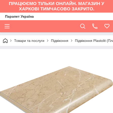
ПРАЦЮЄМО ТІЛЬКИ ОНЛАЙН. МАГАЗИН У
ХАРКОВІ ТИМЧАСОВО ЗАКРИТО.
Парапет Україна
Товари та послуги
Підвіконня
Підвіконня Plastolit (П