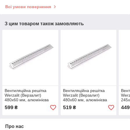
Всі умови повернення
З цим товаром також замовляють
Вентиляційна решітка
Вентиляційна решітка
Вент
Werzalit (Верзалит)
Werzalit (Верзалит)
Werz
480х60 мм, алюмінієва
480х60 мм, алюмінієва
245х
599
519
449
₴
₴
Про нас