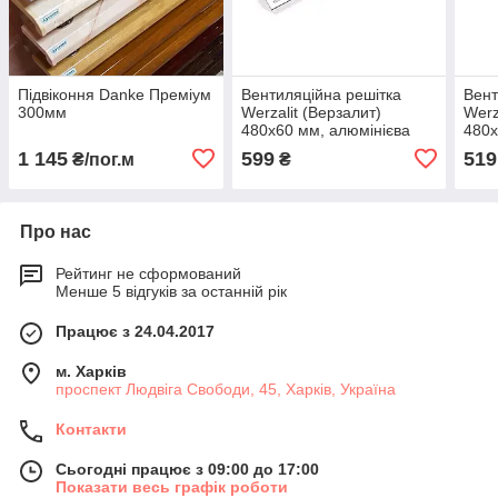
Підвіконня Danke Преміум
Вентиляційна решітка
Вент
300мм
Werzalit (Верзалит)
Werz
480х60 мм, алюмінієва
480х
1 145
599
519
₴/пог.м
₴
Про нас
Рейтинг не сформований
Менше 5 відгуків за останній рік
Працює з 24.04.2017
м. Харків
проспект Людвіга Свободи, 45, Харків, Україна
Контакти
Сьогодні працює з 09:00 до 17:00
Показати весь графік роботи