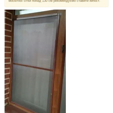
москітної сітки понад 130 см рекомендуємо ставити імпост.