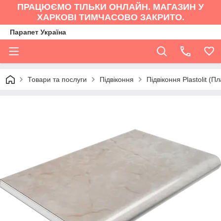
ПРАЦЮЄМО ТІЛЬКИ ОНЛАЙН. МАГАЗИН У
ХАРКОВІ ТИМЧАСОВО ЗАКРИТО.
Парапет Україна
Товари та послуги
Підвіконня
Підвіконня Plastolit (П