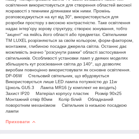
освітлення використовується для створення областей високої
яскравості з темними ділянками між ними. Промінь
розповсюджується на кут від 30°, використовується для
розробки простору з високою контрастністю. Таке освітлення
надає інтер'єру зорову структуру, створює зонування, тобто
"акцент" на якійсь його області або предметах. Світильники
ТМ LUXEL розрізняються за своїм кольором, форм-фактором,
монтажем, глибиною посадки джерела світла. Останнє дає
можливість значно "розсунути рамки" області застосування
світильників. Особливості установки ламп у деяких моделях
збільшують кут розсіювання світла до 140°, що дозволяє
виробам повноцінно використовувати як основне освітлення.
DP-06W Стельовий світильник, що вбудовується
Використовується лише LED лампа потужністю до 11w
Цоколь GU5.3 Лампа MR16 (у комплект не входить)
Захист IP20 Матеріал корпусу пластик Розмір 90х25
Монтажний отвір 80мм Колір білий Обладнаний
поворотним механізмом Світильник із низькою посадкою
лампи
Приховати