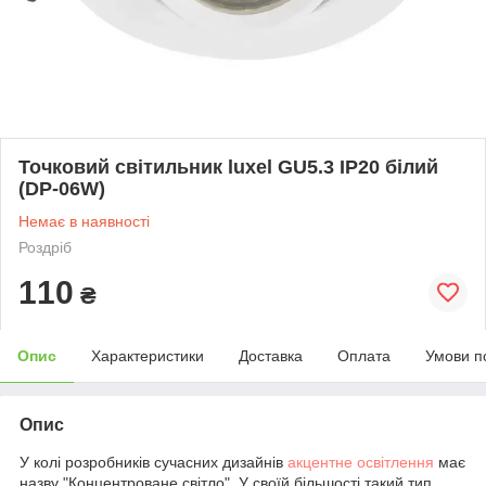
Точковий світильник luxel GU5.3 IP20 білий
(DP-06W)
Немає в наявності
Роздріб
110
₴
Опис
Характеристики
Доставка
Оплата
Умови п
Опис
У колі розробників сучасних дизайнів
акцентне освітлення
має
назву "Концентроване світло". У своїй більшості такий тип